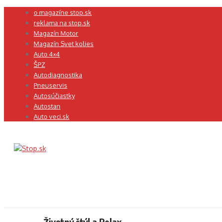
Preskočiť
o magazíne stop.sk
na
reklama na stop.sk
obsah
Magazín Motor
Magazín Svet kolies
Auto 4×4
ŠPZ
Autodiagnostika
Pneuservis
Autosúčiastky
Autostan
Auto veci.sk