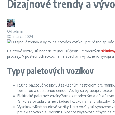
Dizajnové trendy a vývo
Od
admin
30. marca 2024
Paletové vozíky sú neoddeliteľnou súčasťou moderných
skladov
procesy. V posledných rokoch sme svedkami výrazného vývoja a in
Typy paletových vozíkov
Ručné paletové vozíky
:
Sú základným nástrojom pre manipul
obsluhou a dostupnou cenou. Vozíky sa vyrábajú z ocele, hli
Elektrické paletové vozíky:
Patria k moderným a efektívnym 
ľahko sa ovládajú a nevyžadujú fyzickú námahu obsluhy. Rý
Vysokozdvižné paletové vozíky:
Tieto vozíky sú vybavené zd
pre skladovanie a logistiku. Nosnosť vysokozdvižných pal