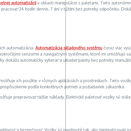
elnej automatizácii
v oblasti manipulácie s paletami. Tieto autonóm
u pracovať 24 hodín denne, 7 dní v týždni bez potreby odpočinku. Doká
 ich automatizácia.
Automatizácia skladového systému
čoraz viac vyu
pokročilými senzormi a navigačnými systémami, ktoré im umožňujú sa 
zíky dokážu automaticky vyberať a ukladať palety bez potreby manuáln
možňuje ich použitie v rôznych aplikáciách a prostrediach. Tieto vozí
prispôsobenie podľa konkrétnych potrieb a požiadaviek zákazníka.
uje prepravovať ťažšie náklady. Elektrické paletové vozíky sú stále t
yblivosť a bezpečnosť. Vozíky sú navrhnuté tak, aby minimalizovali na