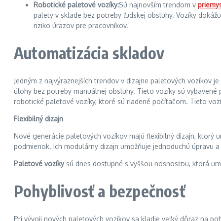
Robotické paletové vozíky:
Sú najnovším trendom v
priemys
palety v sklade bez potreby ľudskej obsluhy. Vozíky dokáž
riziko úrazov pre pracovníkov.
Automatizácia skladov
Jedným z najvýraznejších trendov v dizajne paletových vozíkov je
úlohy bez potreby manuálnej obsluhy. Tieto vozíky sú vybavené 
robotické paletové vozíky, ktoré sú riadené počítačom. Tieto vo
Flexibilný dizajn
Nové generácie paletových vozíkov majú flexibilný dizajn, ktorý u
podmienok. Ich modulárny dizajn umožňuje jednoduchú úpravu a 
Paletové vozíky
sú dnes dostupné s vyššou nosnosťou, ktorá umožň
Pohyblivosť a bezpečnosť
Pri vývoji nových paletových vozíkov sa kladie veľký dôraz na poh