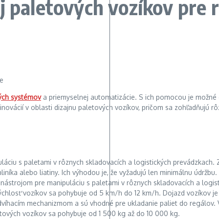
j paletových vozíkov pre r
ých systémov
a priemyselnej automatizácie. S ich pomocou je možné 
ovácií v oblasti dizajnu paletových vozíkov, pričom sa zohľadňujú rô
áciu s paletami v rôznych skladovacích a logistických prevádzkach.
níka alebo liatiny. Ich výhodou je, že vyžadujú len minimálnu údržbu.
nástrojom pre manipuláciu s paletami v rôznych skladovacích a logist
chlosť vozíkov sa pohybuje od 5 km/h do 12 km/h. Dojazd vozíkov je n
víhacím mechanizmom a sú vhodné pre ukladanie paliet do regálov. Vďa
etových vozíkov sa pohybuje od 1 500 kg až do 10 000 kg.