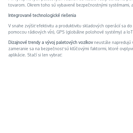
tovarom. Okrem toho sú vybavené bezpečnostnými systémami, ako
Integrované technologické riešenia
V snahe zvýšiť efektivitu a produktivitu skladových operácií sa d
pomocou rádiových vĺn), GPS (globálne polohové systémy) a IoT (i
Dizajnové trendy a vývoj paletových vozíkov
neustále napredujú v 
zameranie sa na bezpečnosť sú kľúčovými faktormi, ktoré ovplyvňu
aplikácie. Stačí si len vybrať.