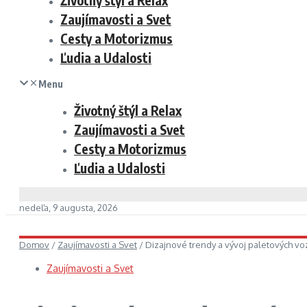
Životný štýl a Relax
Zaujímavosti a Svet
Cesty a Motorizmus
Ľudia a Udalosti
Menu
Životný štýl a Relax
Zaujímavosti a Svet
Cesty a Motorizmus
Ľudia a Udalosti
nedeľa, 9 augusta, 2026
Domov
/
Zaujímavosti a Svet
/
Dizajnové trendy a vývoj paletových vo
Zaujímavosti a Svet