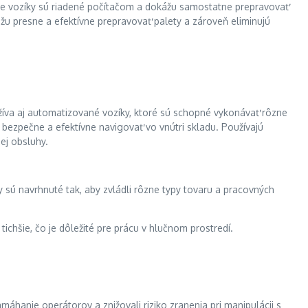
ne vozíky sú riadené počítačom a dokážu samostatne prepravovať
žu presne a efektívne prepravovať palety a zároveň eliminujú
žíva aj automatizované vozíky, ktoré sú schopné vykonávať rôzne
bezpečne a efektívne navigovať vo vnútri skladu. Používajú
ej obsluhy.
ky sú navrhnuté tak, aby zvládli rôzne typy tovaru a pracovných
ichšie, čo je dôležité pre prácu v hlučnom prostredí.
máhanie operátorov a znižovali riziko zranenia pri manipulácii s