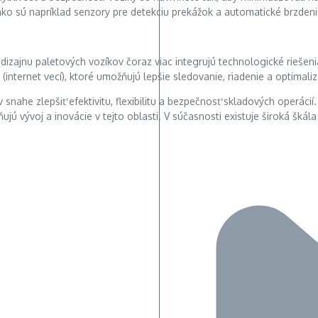
 sú napríklad senzory pre detekciu prekážok a automatické brzdeni
o dizajnu paletových vozíkov čoraz viac integrujú technologické riešen
nternet vecí), ktoré umožňujú lepšie sledovanie, riadenie a optimali
snahe zlepšiť efektivitu, flexibilitu a bezpečnosť skladových operácií.
jú vývoj a inovácie v tejto oblasti. V súčasnosti existuje široká šká