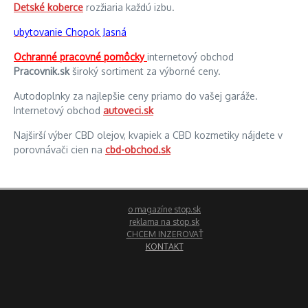
Detské koberce
rozžiaria každú izbu.
ubytovanie Chopok Jasná
Ochranné pracovné pomôcky
internetový obchod
Pracovnik.sk
široký sortiment za výborné ceny.
Autodoplnky za najlepšie ceny priamo do vašej garáže.
Internetový obchod
autoveci.sk
Najširší výber CBD olejov, kvapiek a CBD kozmetiky nájdete v
porovnávači cien na
cbd-obchod.sk
o magazíne stop.sk
reklama na stop.sk
CHCEM INZEROVAŤ
KONTAKT