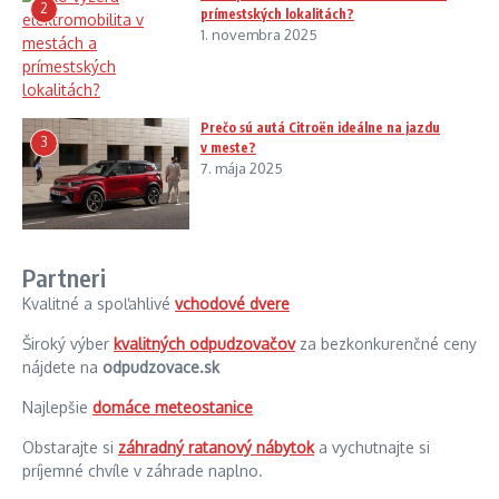
2
prímestských lokalitách?
1. novembra 2025
Prečo sú autá Citroën ideálne na jazdu
3
v meste?
7. mája 2025
Partneri
Kvalitné a spoľahlivé
vchodové dvere
Široký výber
kvalitných odpudzovačov
za bezkonkurenčné ceny
nájdete na
odpudzovace.sk
Najlepšie
domáce meteostanice
Obstarajte si
záhradný ratanový nábytok
a vychutnajte si
príjemné chvíle v záhrade naplno.