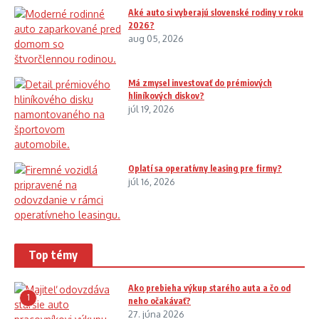
Aké auto si vyberajú slovenské rodiny v roku
2026?
aug 05, 2026
Má zmysel investovať do prémiových
hliníkových diskov?
júl 19, 2026
Oplatí sa operatívny leasing pre firmy?
júl 16, 2026
Top témy
Ako prebieha výkup starého auta a čo od
1
neho očakávať?
27. júna 2026