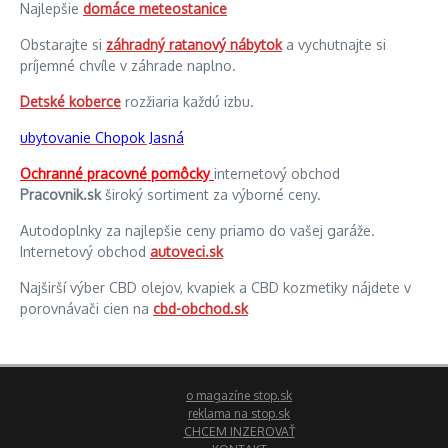
Najlepšie
domáce meteostanice
Obstarajte si
záhradný ratanový nábytok
a vychutnajte si
príjemné chvíle v záhrade naplno.
Detské koberce
rozžiaria každú izbu.
ubytovanie Chopok Jasná
Ochranné pracovné pomôcky
internetový obchod
Pracovnik.sk
široký sortiment za výborné ceny.
Autodoplnky za najlepšie ceny priamo do vašej garáže.
Internetový obchod
autoveci.sk
Najširší výber CBD olejov, kvapiek a CBD kozmetiky nájdete v
porovnávači cien na
cbd-obchod.sk
o magazíne stop.sk
reklama na stop.sk
CHCEM INZEROVAŤ