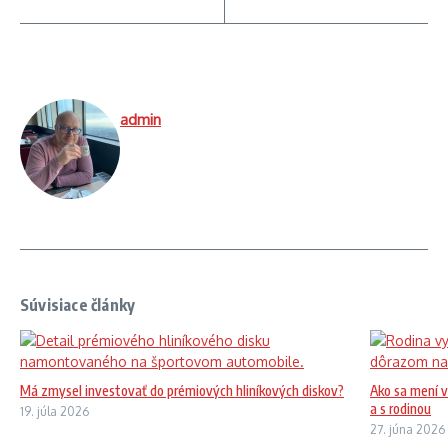
admin
Súvisiace články
Má zmysel investovať do prémiových hliníkových diskov?
Ako sa mení v
a s rodinou
19. júla 2026
27. júna 2026