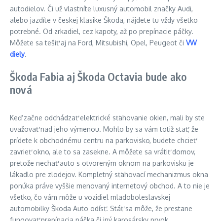
autodielov. Či už vlastníte luxusný automobil značky Audi,
alebo jazdíte v českej klasike Škoda, nájdete tu vždy všetko
potrebné. Od zrkadiel, cez kapoty, až po prepínacie páčky.
Môžete sa tešiť aj na Ford, Mitsubishi, Opel, Peugeot či
VW
diely
.
Škoda Fabia aj Škoda Octavia bude ako
nová
Keď začne odchádzať elektrické sťahovanie okien, mali by ste
uvažovať nad jeho výmenou. Mohlo by sa vám totiž stať, že
prídete k obchodnému centru na parkovisko, budete chcieť
zavrieť okno, ale to sa zasekne. A môžete sa vrátiť domov,
pretože nechať auto s otvoreným oknom na parkovisku je
lákadlo pre zlodejov. Kompletný sťahovací mechanizmus okna
ponúka práve vyššie menovaný internetový obchod. A to nie je
všetko, čo vám môže u vozidiel mladoboleslavskej
automobilky Škoda Auto odísť. Stáť sa môže, že prestane
fungovať prepínacia páčka či iný karosársky prvok.