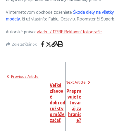
V internetovom obchode zoženiete
Škoda diely na všetky
modely
, či už vlastníte Fabiu, Octaviu, Roomster či Superb.
Autorské právo:
vladru / 123RF Reklamní fotografie
Zdieľať článok
Previous Article
Next Article
Veľké
zľavov
Prepra
é
vujete
dobrod
tovar
ružstv
aj za
o môže
hranic
začať
e?