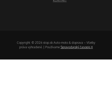
KONTAKT
Copyright: © 2026 stop.sk Auto-moto & doprava – Všetky
práva vyhradené. | Používame
Spravodajský časopis X