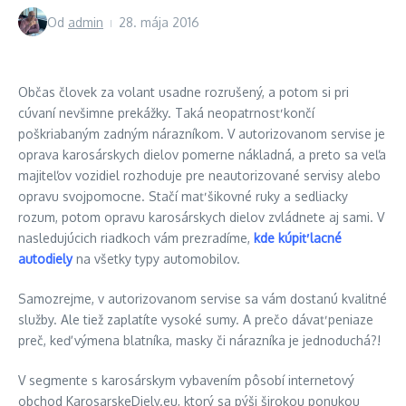
Od
admin
28. mája 2016
Občas človek za volant usadne rozrušený, a potom si pri
cúvaní nevšimne prekážky. Taká neopatrnosť končí
poškriabaným zadným nárazníkom. V autorizovanom servise je
oprava karosárskych dielov pomerne nákladná, a preto sa veľa
majiteľov vozidiel rozhoduje pre neautorizované servisy alebo
opravu svojpomocne. Stačí mať šikovné ruky a sedliacky
rozum, potom opravu karosárskych dielov zvládnete aj sami. V
nasledujúcich riadkoch vám prezradíme,
kde kúpiť lacné
autodiely
na všetky typy automobilov.
Samozrejme, v autorizovanom servise sa vám dostanú kvalitné
služby. Ale tiež zaplatíte vysoké sumy. A prečo dávať peniaze
preč, keď výmena blatníka, masky či nárazníka je jednoduchá?!
V segmente s karosárskym vybavením pôsobí internetový
obchod KarosarskeDiely.eu, ktorý sa pýši širokou ponukou