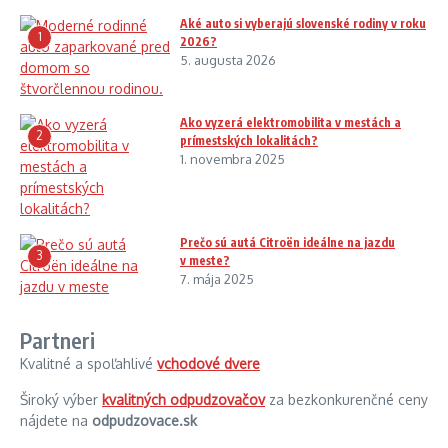
Aké auto si vyberajú slovenské rodiny v roku
1
2026?
5. augusta 2026
Ako vyzerá elektromobilita v mestách a
2
prímestských lokalitách?
1. novembra 2025
Prečo sú autá Citroën ideálne na jazdu
3
v meste?
7. mája 2025
Partneri
Kvalitné a spoľahlivé
vchodové dvere
Široký výber
kvalitných odpudzovačov
za bezkonkurenčné ceny
nájdete na
odpudzovace.sk