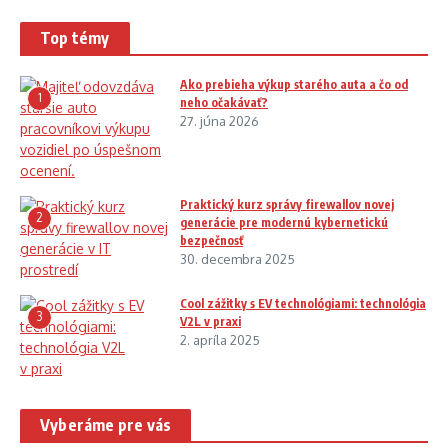
Top témy
Ako prebieha výkup starého auta a čo od
1
neho očakávať?
27. júna 2026
Praktický kurz správy firewallov novej
2
generácie pre modernú kybernetickú
bezpečnosť
30. decembra 2025
Cool zážitky s EV technológiami: technológia
3
V2L v praxi
2. apríla 2025
Vyberáme pre vás