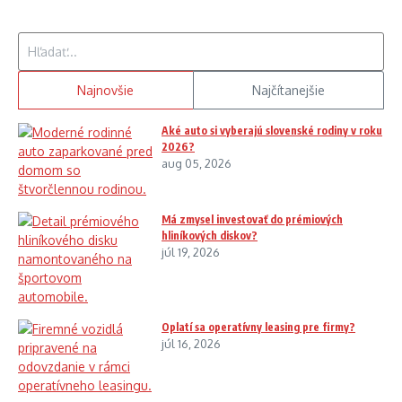
Hľadať:
Najnovšie
Najčítanejšie
Aké auto si vyberajú slovenské rodiny v roku
2026?
aug 05, 2026
Má zmysel investovať do prémiových
hliníkových diskov?
júl 19, 2026
Oplatí sa operatívny leasing pre firmy?
júl 16, 2026