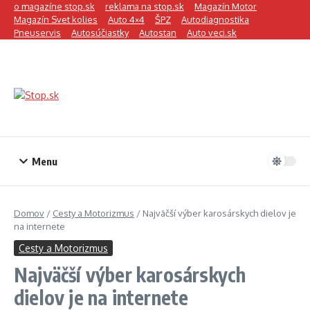
Preskočiť na obsah
o magazíne stop.sk
reklama na stop.sk
Magazín Motor
Magazín Svet kolies
Auto 4×4
ŠPZ
Autodiagnostika
Pneuservis
Autosúčiastky
Autostan
Auto veci.sk
Menu
Domov
/
Cesty a Motorizmus
/
Najväčší výber karosárskych dielov je
na internete
Cesty a Motorizmus
Najväčší výber karosárskych
dielov je na internete