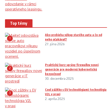
Top témy
Ako prebieha výkup starého auta a čo od
1
neho očakávať?
27. júna 2026
Praktický kurz správy firewallov novej
2
generácie pre modernú kybernetickú
bezpečnosť
30. decembra 2025
Cool zážitky s EV technológiami: technológia
3
V2L v praxi
2. apríla 2025