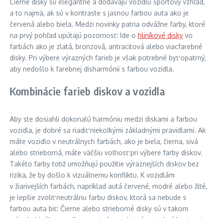
Čierne disky sú elegantné a dodávajú vozidlu športový vzhľad,
a to najmä, ak sú v kontraste s jasnou farbou auta ako je
červená alebo biela. Medzi novinky patria odvážne farby, ktoré
na prvý pohľad upútajú pozornosť. Ide o
hliníkové disky
vo
farbách ako je zlatá, bronzová, antracitová alebo viacfarebné
disky. Pri výbere výrazných farieb je však potrebné byť opatrný,
aby nedošlo k farebnej disharmónii s farbou vozidla.
Kombinácie farieb diskov a vozidla
Aby ste dosiahli dokonalú harmóniu medzi diskami a farbou
vozidla, je dobré sa riadiť niekoľkými základnými pravidlami. Ak
máte vozidlo v neutrálnych farbách, ako je biela, čierna, sivá
alebo strieborná, máte väčšiu voľnosť pri výbere farby diskov.
Takéto farby totiž umožňujú použitie výraznejších diskov bez
rizika, že by došlo k vizuálnemu konfliktu. K vozidlám
v žiarivejších farbách, napríklad autá červené, modré alebo žlté,
je lepšie zvoliť neutrálnu farbu diskov, ktorá sa nebude s
farbou auta biť. Čierne alebo strieborné disky sú v takom