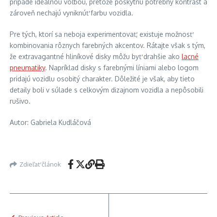
prípade ideálnou voľbou, pretože poskytnú potrebný kontrast a
zároveň nechajú vyniknúť farbu vozidla.
Pre tých, ktorí sa neboja experimentovať, existuje možnosť
kombinovania rôznych farebných akcentov. Rátajte však s tým,
že extravagantné hliníkové disky môžu byť drahšie ako
lacné
pneumatiky
. Napríklad disky s farebnými líniami alebo logom
pridajú vozidlu osobitý charakter. Dôležité je však, aby tieto
detaily boli v súlade s celkovým dizajnom vozidla a nepôsobili
rušivo.
Autor: Gabriela Kudláčová
Zdieľať článok