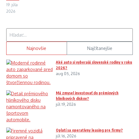
19. júla
2026
Hľadať:
Najnovšie
Najčítanejšie
Aké auto si vyberajú slovenské rodiny v roku
2026?
aug 05, 2026
Má zmysel investovať do prémiových
hliníkových diskov?
júl 19, 2026
Oplatí sa operatívny leasing pre firmy?
júl 16, 2026