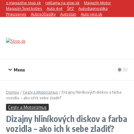
Preskočiť na obsah
o magazíne stop.sk
reklama na stop.sk
Magazín Motor
Magazín Svet kolies
Auto 4×4
ŠPZ
Autodiagnostika
Pneuservis
Autosúčiastky
Autostan
Auto veci.sk
Menu
Domov
/
Cesty a Motorizmus
/
Dizajny hliníkových diskov a farba
vozidla – ako ich k sebe zladiť?
Cesty a Motorizmus
Dizajny hliníkových diskov a farba
vozidla – ako ich k sebe zladiť?