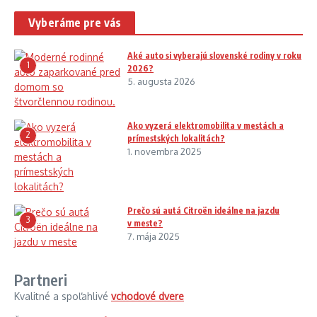
Vyberáme pre vás
Aké auto si vyberajú slovenské rodiny v roku
1
2026?
5. augusta 2026
Ako vyzerá elektromobilita v mestách a
2
prímestských lokalitách?
1. novembra 2025
Prečo sú autá Citroën ideálne na jazdu
3
v meste?
7. mája 2025
Partneri
Kvalitné a spoľahlivé
vchodové dvere