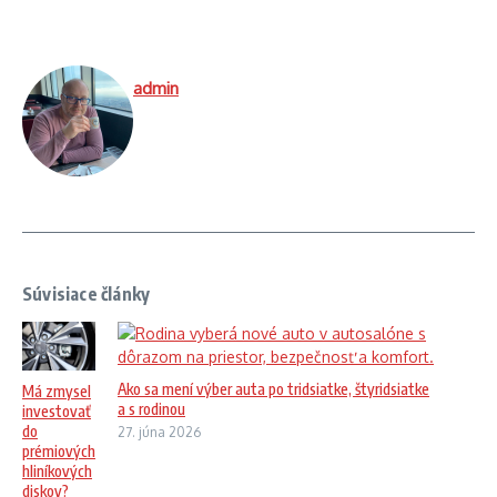
admin
Súvisiace články
Ako sa mení výber auta po tridsiatke, štyridsiatke
Má zmysel
a s rodinou
investovať
do
27. júna 2026
prémiových
hliníkových
diskov?