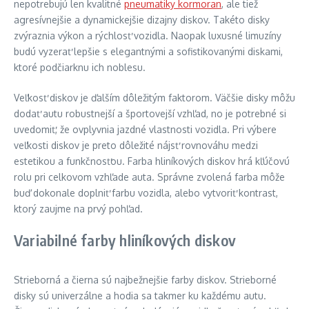
nepotrebujú len kvalitné
pneumatiky kormoran
, ale tiež
agresívnejšie a dynamickejšie dizajny diskov. Takéto disky
zvýraznia výkon a rýchlosť vozidla. Naopak luxusné limuzíny
budú vyzerať lepšie s elegantnými a sofistikovanými diskami,
ktoré podčiarknu ich noblesu.
Veľkosť diskov je ďalším dôležitým faktorom. Väčšie disky môžu
dodať autu robustnejší a športovejší vzhľad, no je potrebné si
uvedomiť, že ovplyvnia jazdné vlastnosti vozidla. Pri výbere
veľkosti diskov je preto dôležité nájsť rovnováhu medzi
estetikou a funkčnosťou. Farba hliníkových diskov hrá kľúčovú
rolu pri celkovom vzhľade auta. Správne zvolená farba môže
buď dokonale doplniť farbu vozidla, alebo vytvoriť kontrast,
ktorý zaujme na prvý pohľad.
Variabilné farby hliníkových diskov
Strieborná a čierna sú najbežnejšie farby diskov. Strieborné
disky sú univerzálne a hodia sa takmer ku každému autu.