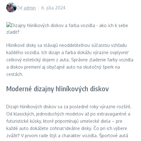
Od
admin
6. júla 2024
Hliníkové disky sa stávajú neoddeliteľnou súčasťou vzhľadu
každého vozidla. Ich dizajn a farba dokážu výrazne ovplyvniť
celkový estetický dojem z auta. Správne zladenie farby vozidla
a diskov premení aj obyčajné auto na skutočný šperk na
cestách.
Moderné dizajny hliníkových diskov
Dizajn hliníkových diskov sa za posledné roky výrazne rozšíril.
Od klasických, jednoduchých modelov až po extravagantné a
futuristické kúsky, ktoré pripomínajú umelecké diela – pre
každé auto dokážete zohnať ideálne disky. Čo pri ich výbere
zvážiť? V prvom rade štýl a charakter vozidla. Športové autá