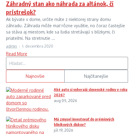
Záhradný stan ako náhrada za altánok, či
prístrešok?
Ak bývate v dome, určite máte z niektorej strany domu
záhradu. Záhrada môže mať rôzne využitie, no čoraz častejšie
sa stáva aj miestom, kde sa ľudia stretávajú s blízkymi, či
priateľmi. Na stretnutie ...
admin
1. decembra 2020
Read More
Hľadať:
Najnovšie
Najčítanejšie
Aké auto si vyberajú slovenské rodiny v roku
2026?
aug 05, 2026
Má zmysel investovať do prémiových
hliníkových diskov?
júl 19, 2026