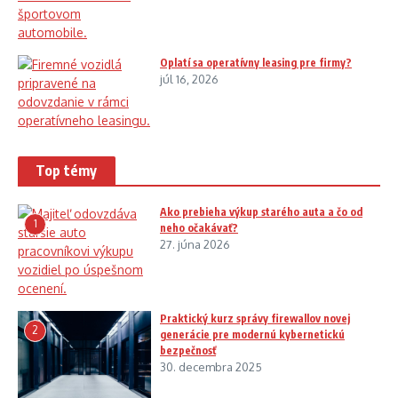
Oplatí sa operatívny leasing pre firmy?
júl 16, 2026
Top témy
Ako prebieha výkup starého auta a čo od
1
neho očakávať?
27. júna 2026
Praktický kurz správy firewallov novej
2
generácie pre modernú kybernetickú
bezpečnosť
30. decembra 2025