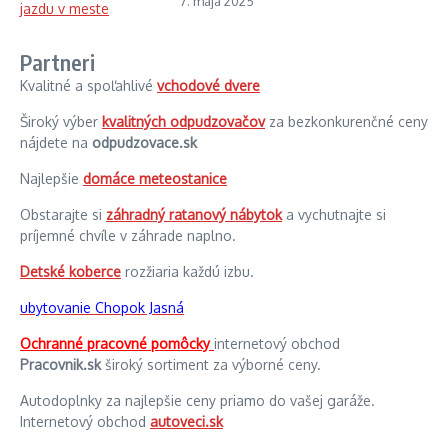
7. mája 2025
Partneri
Kvalitné a spoľahlivé
vchodové dvere
Široký výber
kvalitných odpudzovačov
za bezkonkurenčné ceny
nájdete na
odpudzovace.sk
Najlepšie
domáce meteostanice
Obstarajte si
záhradný ratanový nábytok
a vychutnajte si
príjemné chvíle v záhrade naplno.
Detské koberce
rozžiaria každú izbu.
ubytovanie Chopok Jasná
Ochranné pracovné pomôcky
internetový obchod
Pracovnik.sk
široký sortiment za výborné ceny.
Autodoplnky za najlepšie ceny priamo do vašej garáže.
Internetový obchod
autoveci.sk