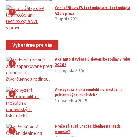
Cool zážitky s EV technológiami: technológia
3
V2L v praxi
2. apríla 2025
Vyberáme pre vás
Aké auto si vyberajú slovenské rodiny v roku
1
2026?
5. augusta 2026
Ako vyzerá elektromobilita v mestách a
2
prímestských lokalitách?
1. novembra 2025
Prečo sú autá Citroën ideálne na jazdu
3
v meste?