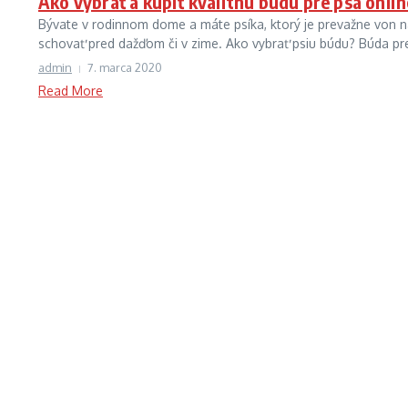
Ako vybrať a kúpiť kvalitnú búdu pre psa onlin
Bývate v rodinnom dome a máte psíka, ktorý je prevažne von n
schovať pred dažďom či v zime. Ako vybrať psiu búdu? Búda pre
admin
7. marca 2020
Read More