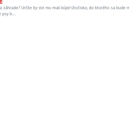
e
a záhrade? Určite by ste mu mali kúpiť útočisko, do ktorého sa bude 
 psy b...