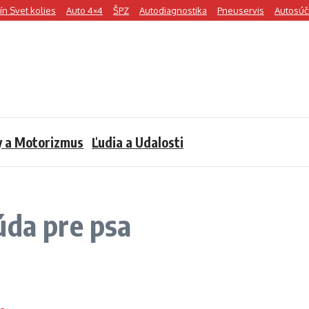
n Svet kolies
Auto 4×4
ŠPZ
Autodiagnostika
Pneuservis
Autosúč
y a Motorizmus
Ľudia a Udalosti
úda pre psa