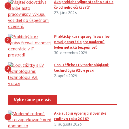
Ako prebieha výkup starého auta a
1
čo od neho očakávať?
27. júna 2026
Praktický kurz správy firewallov
2
novej generácie pre modernú
kybernetickú bezpečnosť
30. decembra 2025
Cool zážitky s EV technológiami:
3
technológia V2L v praxi
2. apríla 2025
Vyberáme pre vás
Aké auto si vyberajú slovenské
1
rodiny v roku 2026?
5. augusta 2026