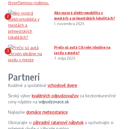
Ako vyzerá elektromobilita v
2
mestách a prímestských lokalitách?
1. novembra 2025
Prečo sú autá Citroën ideálne na
3
jazdu v meste?
7. mája 2025
Partneri
Kvalitné a spoľahlivé
vchodové dvere
Široký výber
kvalitných odpudzovačov
za bezkonkurenčné
ceny nájdete na
odpudzovace.sk
Najlepšie
domáce meteostanice
Obstarajte si
záhradný ratanový nábytok
a vychutnajte si
príjemné chvíle v záhrade naplno.