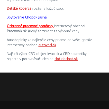
Detské koberce
rozžiaria každú izbu.
ubytovanie Chopok Jasná
Ochranné pracovné pomôcky
internetový obchod
Pracovnik.sk
široký sortiment za výborné ceny.
Autodoplnky za najlepšie ceny priamo do vašej garáže.
Internetový obchod
autoveci.sk
Najširší výber CBD olejov, kvapiek a CBD kozmetiky
nájdete v porovnávači cien na
cbd-obchod.sk