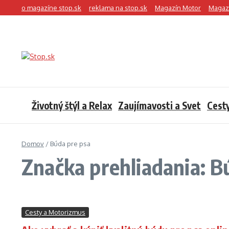
Preskočiť na obsah
o magazíne stop.sk
reklama na stop.sk
Magazín Motor
Magazí
Životný štýl a Relax
Zaujímavosti a Svet
Cest
Domov
/
Búda pre psa
Značka prehliadania: B
Cesty a Motorizmus