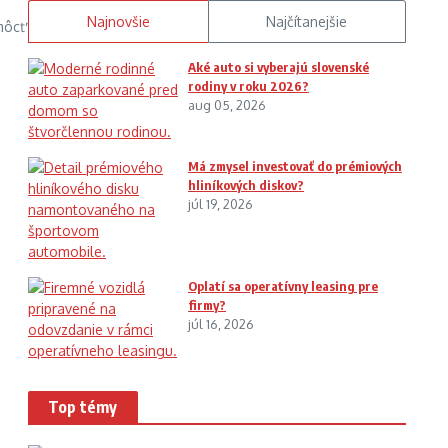
Najnovšie
Najčítanejšie
môcť
Aké auto si vyberajú slovenské
rodiny v roku 2026?
aug 05, 2026
Má zmysel investovať do prémiových
hliníkových diskov?
júl 19, 2026
Oplatí sa operatívny leasing pre
firmy?
júl 16, 2026
Top témy