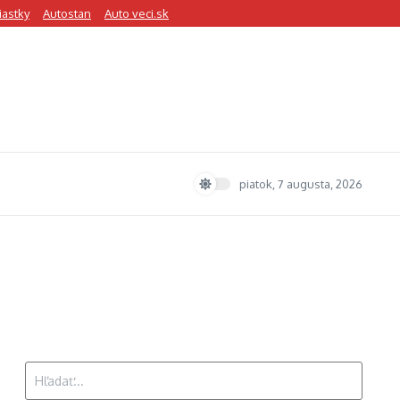
iastky
Autostan
Auto veci.sk
piatok, 7 augusta, 2026
Hľadať: