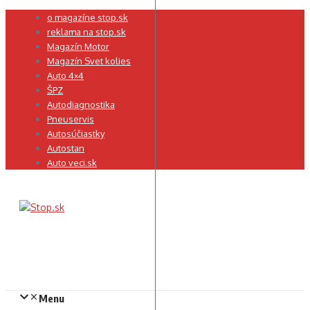
Preskočiť
o magazíne stop.sk
na
reklama na stop.sk
obsah
Magazín Motor
Magazín Svet kolies
Auto 4×4
ŠPZ
Autodiagnostika
Pneuservis
Autosúčiastky
Autostan
Auto veci.sk
Menu