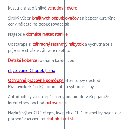
Kvalitné a spoľahlivé
vchodové dvere
Široký výber
kvalitných odpudzovačov
za bezkonkurenčné
ceny nájdete na
odpudzovace.sk
Najlepšie
domáce meteostanice
Obstarajte si
záhradný ratanový nábytok
a vychutnajte si
príjemné chvíle v záhrade naplno.
Detské koberce
rozžiaria každú izbu.
ubytovanie Chopok Jasná
Ochranné pracovné pomôcky
internetový obchod
Pracovnik.sk
široký sortiment za výborné ceny.
Autodoplnky za najlepšie ceny priamo do vašej garáže.
Internetový obchod
autoveci.sk
Najširší výber CBD olejov, kvapiek a CBD kozmetiky nájdete v
porovnávači cien na
cbd-obchod.sk