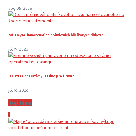
aug 05, 2026
Má zmysel investovať do prémiových hliníkových diskov?
júl 19, 2026
Oplatí sa operatívny leasing pre firmy?
júl 16, 2026
Top témy
1