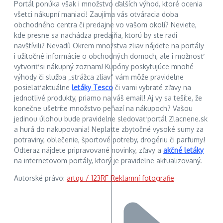
Portál ponúka však i množstvo ďalších výhod, ktoré ocenia
všetci nákupní maniaci! Zaujíma vás otváracia doba
obchodného centra či predajne vo vašom okolí? Neviete,
kde presne sa nachádza predajňa, ktorú by ste radi
navštívili? Nevadí! Okrem množstva zliav nájdete na portály
i užitočné informácie o obchodných domoch, ale i možnosť
vytvoriť si nákupný zoznam! Kupóny poskytujúce mnohé
výhody či služba „strážca zliav“ vám môže pravidelne
posielať aktuálne
letáky Tesco
či vami vybraté zľavy na
jednotlivé produkty, priamo na váš email! Aj vy sa tešíte, že
konečne ušetríte množstvo peňazí na nákupoch? Vašou
jedinou úlohou bude pravidelne sledovať portál Zlacnene.sk
a hurá do nakupovania! Neplaťte zbytočné vysoké sumy za
potraviny, oblečenie, športové potreby, drogériu či parfumy!
Odteraz nájdete pripravované novinky, zľavy a
akčné letáky
na internetovom portály, ktorý je pravidelne aktualizovaný.
Autorské právo:
artqu / 123RF Reklamní fotografie