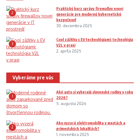
Praktický kurz správy firewallov novej
2
generácie pre modernú kybernetickú
bezpečnosť
30. decembra 2025
Cool zážitky s EV technológiami: technológia
3
V2L v praxi
2. apríla 2025
Vyberáme pre vás
Aké auto si vyberajú slovenské rodiny v roku
1
2026?
5. augusta 2026
Ako vyzerá elektromobilita v mestách a
2
prímestských lokalitách?
1. novembra 2025