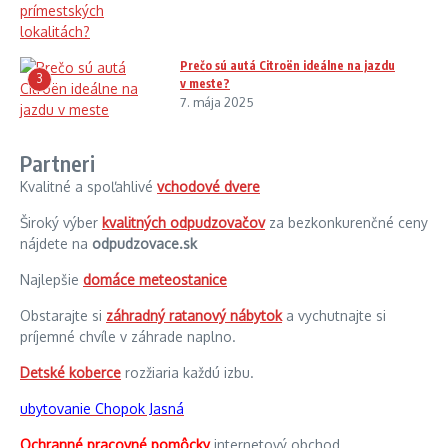
Prečo sú autá Citroën ideálne na jazdu
3
v meste?
7. mája 2025
Partneri
Kvalitné a spoľahlivé
vchodové dvere
Široký výber
kvalitných odpudzovačov
za bezkonkurenčné ceny
nájdete na
odpudzovace.sk
Najlepšie
domáce meteostanice
Obstarajte si
záhradný ratanový nábytok
a vychutnajte si
príjemné chvíle v záhrade naplno.
Detské koberce
rozžiaria každú izbu.
ubytovanie Chopok Jasná
Ochranné pracovné pomôcky
internetový obchod