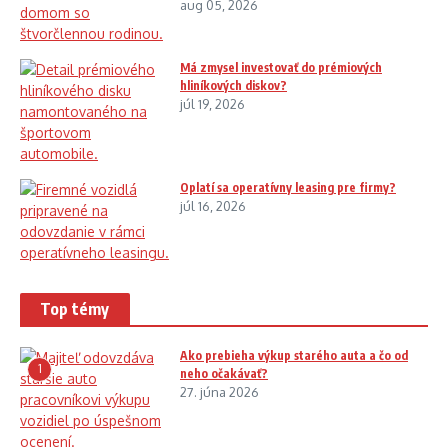
aug 05, 2026
Má zmysel investovať do prémiových
hliníkových diskov?
júl 19, 2026
Oplatí sa operatívny leasing pre firmy?
júl 16, 2026
Top témy
Ako prebieha výkup starého auta a čo od
1
neho očakávať?
27. júna 2026