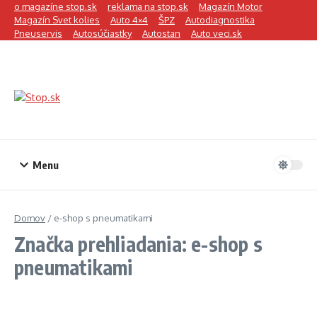
Preskočiť na obsah
o magazíne stop.sk
reklama na stop.sk
Magazín Motor
Magazín Svet kolies
Auto 4×4
ŠPZ
Autodiagnostika
Pneuservis
Autosúčiastky
Autostan
Auto veci.sk
Menu
Domov
/
e-shop s pneumatikami
Značka prehliadania: e-shop s
pneumatikami