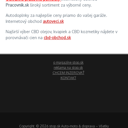
Pracovnik.sk
široký sortiment za výborné ceny.
Autodoplnky za najlepšie ceny priamo do vašej garáže.
Internetový obchod
autoveci.sk
Najširší výber CBD olejov, kvapiek a CBD kozmetiky nájdete v
porovnávači cien na
cbd-obchod.sk
o magazíne stop.sk
reklama na stop.sk
CHCEM INZEROVAŤ
KONTAKT
Copyright: © 2026 stop.sk Auto-moto & doprava – Všetky