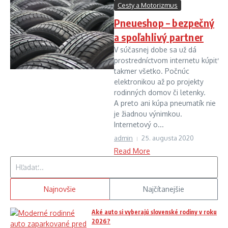
Cesty a Motorizmus
Pneueshop – bezpečný
a spoľahlivý partner
V súčasnej dobe sa už dá
prostredníctvom internetu kúpiť
takmer všetko. Počnúc
elektronikou až po projekty
rodinných domov či letenky.
A preto ani kúpa pneumatík nie
je žiadnou výnimkou.
Internetový o...
admin
25. augusta 2020
Read More
Hľadať:
Najnovšie
Najčítanejšie
Aké auto si vyberajú slovenské rodiny v roku
2026?